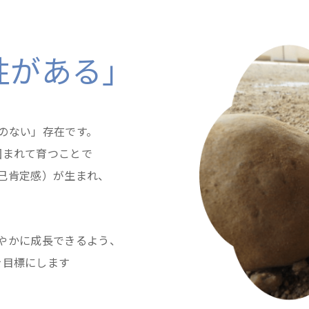
性がある」
のない」存在です。
囲まれて育つことで
己肯定感）が生まれ、
。
やかに成長できるよう、
を目標にします