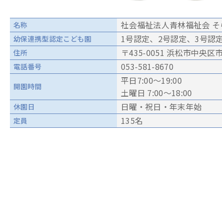
社会福祉法人青林福祉会 
名称
1号認定、2号認定、3号認
幼保連携型
認定こども園
〒435-0051 浜松市中央区
住所
053-581-8670
電話番号
平日7:00～19:00
開園時間
土曜日 7:00〜18:00
日曜・祝日・年末年始
休園日
135名
定員