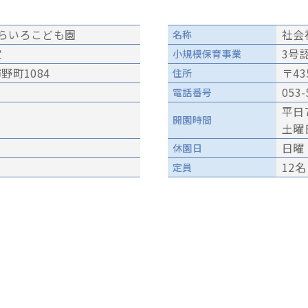
そらいろこども園
社会
名称
定
3号
小規模保育事業
市野町1084
〒43
住所
053-
電話番号
平日7
開園時間
土曜日
日曜
休園日
12名
定員